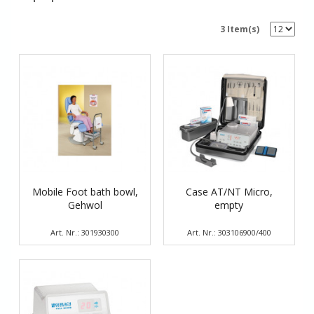
3 Item(s)
Mobile Foot bath bowl,
Case AT/NT Micro,
Gehwol
empty
Art. Nr.: 301930300
Art. Nr.: 303106900/400