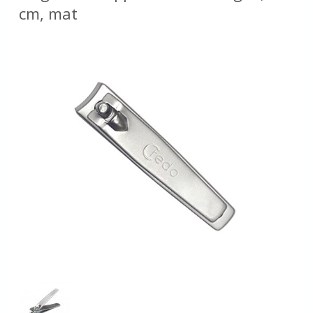
cm, mat