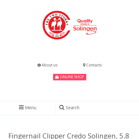
About us
Contacts
ONLINE SHOP
Menu
Search
Fingernail Clipper Credo Solingen, 5.8